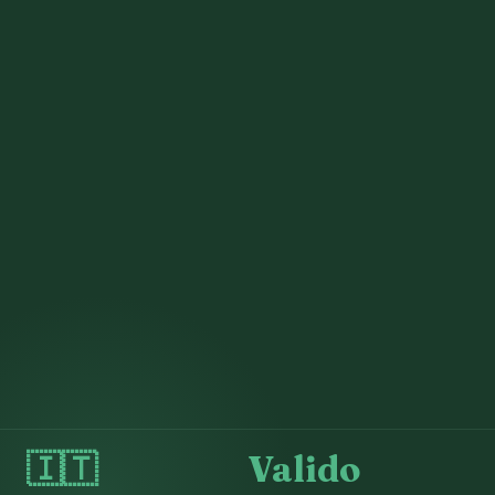
🇮🇹
Valido