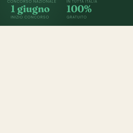
CONCORSO NAZIONALE
IN TUTTA ITALIA
1 giugno
100%
INIZIO CONCORSO
GRATUITO
COME FUNZIONA
Tre passi per
essere in gara
01
✉️